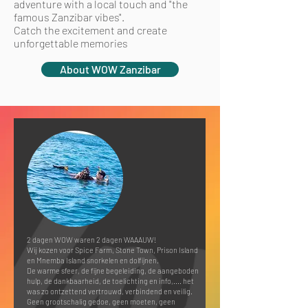
adventure with a local touch and "the
famous Zanzibar vibes".
Catch the excitement and create
unforgettable memories
About WOW Zanzibar
2 dagen WOW waren 2 dagen WAAAUW!
Wij kozen voor Spice Farm, Stone Town, Prison Island
en Mnemba Island snorkelen en dolfijnen.
De warme sfeer, de fijne begeleiding, de aangeboden
hulp, de dankbaarheid, de toelichting en info,.... het
was zo ontzettend vertrouwd, verbindend en veilig.
Geen grootschalig gedoe, geen moeten, geen