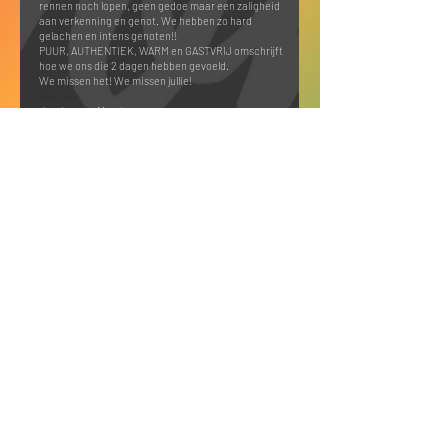
rennen noch lopen, geen gedoe maar een zaligheid
aan verkenning en genot. We hebben zo hard
gelachen en intens genoten!!
PUUR, AUTHENTIEK, WARM en GASTVRIJ omschrijft
hoe we ons die 2 dagen hebben gevoeld.
We missen het! We missen ju
llie!
Veel liefs,
Jos, Ines en Maud